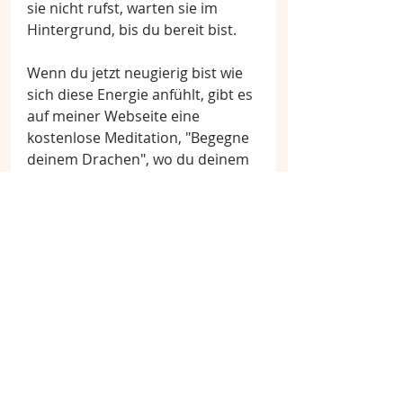
sie nicht rufst, warten sie im 
Hintergrund, bis du bereit bist.
Wenn du jetzt neugierig bist wie 
sich diese Energie anfühlt, gibt es 
auf meiner Webseite eine 
kostenlose Meditation, "Begegne 
deinem Drachen", wo du deinem 
eigenen Drachen zum ersten Mal 
begegnen kannst. Kostenlos, 
jederzeit verfügbar, und du wirst 
diese bedingungslose Liebe 
selbst erleben.
Hier findest du die Meditation: 
https://www.celine-
liechti.ch/begegne-deinem-
drachen