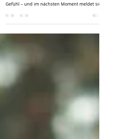
Kennst du das? Du bekommst während einer
Tierkommunikation ein Bild, ein Wort, ein
Gefühl – und im nächsten Moment meldet sich
eine Stimme in deinem Kopf: "Das kann doch
nicht stimmen." Wenn du gerade erst mit
Tierkommunikation startest, ist das nicht nur
normal, sondern fast schon garantiert. Denn
Zweifel gehören genauso dazu wie das
Kommunizieren mit dem Tier selbst.
Tierkommunikation ist wie eine neue Sprache
lernen Am Anfang beginnst du gerade erst,
energetisch wahrzunehm