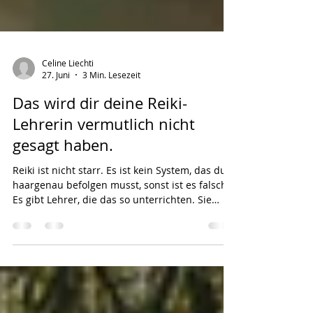
Celine Liechti
27. Juni
3 Min. Lesezeit
Das wird dir deine Reiki-
Lehrerin vermutlich nicht
gesagt haben.
Reiki ist nicht starr. Es ist kein System, das du
haargenau befolgen musst, sonst ist es falsch.
Es gibt Lehrer, die das so unterrichten. Sie
sagen: „Mach es meinen Weg, sonst zählt es
nicht.“ Aber ich und 5 Element Dragon Fire
Reiki sehen das komplett anders. Nimm dir die