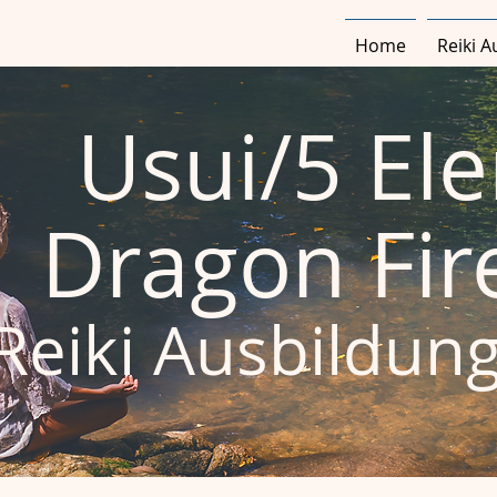
Home
Reiki 
Usui/5 El
Dragon Fire
Reiki
Ausbildun