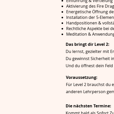
Einführung & Vertiefung 
Aktivierung des Fire Dr
Energetische Öffnung d
Installation der 5-Eleme
Handpositionen & vollstä
Rechtliche Aspekte bei de
Meditation & Anwendung 
Das bringt dir Level 2:
Du lernst, gezielter mit 
Du gewinnst Sicherheit i
Und du öffnest dein Feld 
Voraussetzung:
Für Level 2 brauchst du 
anderen Lehrperson gem
Die nächsten Termine:
Kommt bald als Sofort Zug