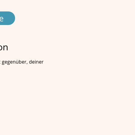
e
on
bst gegenüber, deiner