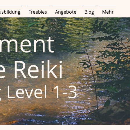
Ausbildung
Freebies
Angebote
Blog
Mehr
ement
 Reiki
g
Level 1-3