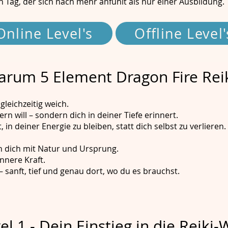
in Tag, der sich nach mehr anfühlt als nur einer Ausbildung.
Online Level's
Offline Level'
rum 5 Element Dragon Fire Reik
 gleichzeitig weich.
ern will – sondern dich in deiner Tiefe erinnert.
, in deiner Energie zu bleiben, statt dich selbst zu verlieren.
n dich mit Natur und Ursprung.
nnere Kraft.
– sanft, tief und genau dort, wo du es brauchst.
el 1 - Dein Einstieg in die Reiki-