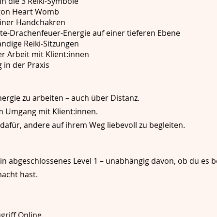
in die 3 Reiki-Symbole
agon Heart Womb
einer Handchakren
nte-Drachenfeuer-Energie auf einer tieferen Ebene
ndige Reiki-Sitzungen
r Arbeit mit Klient:innen
in der Praxis
Energie zu arbeiten – auch über Distanz.
m Umgang mit Klient:innen.
dafür, andere auf ihrem Weg liebevoll zu begleiten.
ein abgeschlossenes Level 1 – unabhängig davon, ob du es b
acht hast.
riff Online.