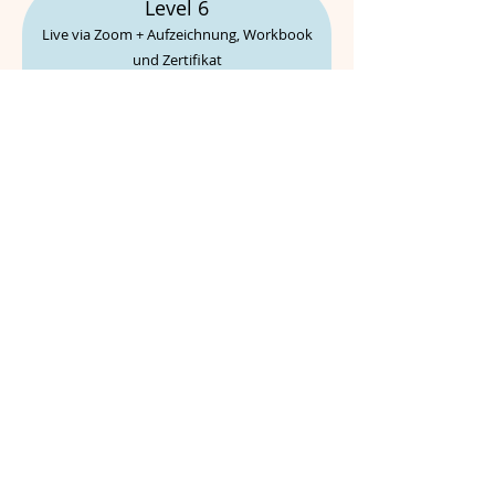
Level 6
Live via Zoom + Aufzeichnung, Workbook
und Zertifikat
CHF 555.-
Buchen
Level 1 - 8
Tauche in die Welt von Reiki und den
Drachen ein.
CHF 3'333.-
Buchen
Level 4 - 8
Buche dir gleich alle Drachenlevels, um
keines zu verpassen.
CHF 2'333.-